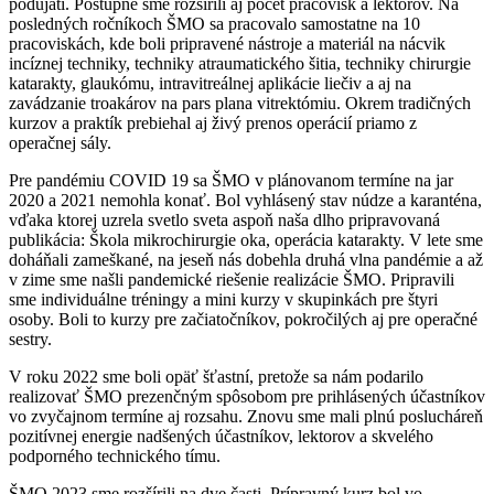
podujatí. Postupne sme rozšírili aj počet pracovísk a lektorov. Na
posledných ročníkoch ŠMO sa pracovalo samostatne na 10
pracoviskách, kde boli pripravené nástroje a materiál na nácvik
incíznej techniky, techniky atraumatického šitia, techniky chirurgie
katarakty, glaukómu, intravitreálnej aplikácie liečiv a aj na
zavádzanie troakárov na pars plana vitrektómiu. Okrem tradičných
kurzov a praktík prebiehal aj živý prenos operácií priamo z
operačnej sály.
Pre pandémiu COVID 19 sa ŠMO v plánovanom termíne na jar
2020 a 2021 nemohla konať. Bol vyhlásený stav núdze a karanténa,
vďaka ktorej uzrela svetlo sveta aspoň naša dlho pripravovaná
publikácia: Škola mikrochirurgie oka, operácia katarakty. V lete sme
doháňali zameškané, na jeseň nás dobehla druhá vlna pandémie a až
v zime sme našli pandemické riešenie realizácie ŠMO. Pripravili
sme individuálne tréningy a mini kurzy v skupinkách pre štyri
osoby. Boli to kurzy pre začiatočníkov, pokročilých aj pre operačné
sestry.
V roku 2022 sme boli opäť šťastní, pretože sa nám podarilo
realizovať
ŠMO
prezenčným spôsobom pre prihlásených účastníkov
vo zvyčajnom termíne aj rozsahu. Znovu sme mali plnú poslucháreň
pozitívnej energie nadšených účastníkov, lektorov a skvelého
podporného technického tímu.
ŠMO 2023 sme rozšírili na dve časti. Prípravný kurz bol vo