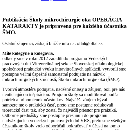
Publikácia Školy mikrochirurgie oka OPERÁCIA
KATARAKTY je pripravená pre každého účastníka
ŠMO.
Ostatní záujemci, získajú bližšie info na: oftal@oftal.sk
Milé kolegyne a kolegovia,
odkedy sme v roku 2012 zaradili do programu Vedeckých
pracovných dní Vitreoretinálnej sekcie Slovenskej oftalmologickej
spoločnosti praktickú výuku intravitreálnych aplikácií, vytvorili sme
postupne veľmi úspešné samostatné podujatie na nácvik
mikrochirurgických zručností, Školu mikrochirurgie oka (ŠMO).
Tvorivá atmosféra podujatia, nadšené ohlasy a záujem, boli pre nás
neutíchajúcou inšpiráciou. Program školy sa modifikoval podľa
potrieb a pripomienok účastníkov. Najväčší záujem býval
samozrejme o praktickú časť, preto sme postupne redukovali
teoretickú časť tak, aby zostal čo najväčší priestor pre praktiká.
Odborné prednášky sme postupne presunuli do programu
nadväzujúcich vedeckých pracovných dní VRS, preto sme všetkým
účastníkom školy vrelo odporúčali pokračovať v účasti na tomto