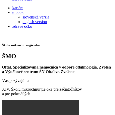
kariéra
e-book
slovenská verzia
english version
zdravé očko
Škola mikrochirurgie oka
ŠMO
Oftal, Špecializovaná nemocnica v odbore oftalmológia, Zvolen
a Výučbové centrum ŠN Oftal vo Zvolene
Vás pozývajú na
XIV. Školu mikrochirurgie oka pre začiatočníkov
a pre pokročilých.