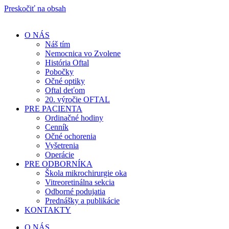
Preskočiť na obsah
O NÁS
Náš tím
Nemocnica vo Zvolene
História Oftal
Pobočky
Očné optiky
Oftal deťom
20. výročie OFTAL
PRE PACIENTA
Ordinačné hodiny
Cenník
Očné ochorenia
Vyšetrenia
Operácie
PRE ODBORNÍKA
Škola mikrochirurgie oka
Vitreoretinálna sekcia
Odborné podujatia
Prednášky a publikácie
KONTAKTY
O NÁS