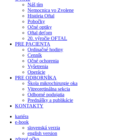
Náš tím
Nemocnica vo Zvolene
História Oftal
Pobočky
Očné optiky
Oftal deťom
20. výročie OFTAL
PRE PACIENTA
Ordinačné hodiny
Cenník
Očné ochorenia
Vyšetrenia
Operácie
PRE ODBORNÍKA
Škola mikrochirurgie oka
Vitreoretinálna sekcia
Odborné podujatia
Prednášky a publikácie
KONTAKTY
kariéra
e-book
slovenská verzia
english version
zdravé očko